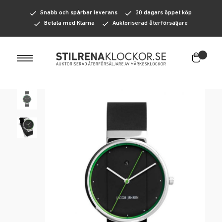
Herrklockor
Snabb och spårbar leverans
30 dagars öppet köp
Betala med Klarna
Auktoriserad återförsäljare
Damklockor
Märken
Accessoarer
A-F
Kampanj
AMURAI
Herraccessoarer
Casio
Hängslen
Carl Edmond
Slipsar
Diesel