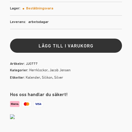
Lager:
Beställningsvara
M-S
Leverans:
arbetsdagar
Mondaine
Morris
LÄGG TILL I VARUKORG
Nick Cabana
Artikelnr:
JJ0777
Herrklockor
Jacob Jensen
Kategorier:
,
Kalender
Silikon
Silver
Etiketter:
,
,
T-Z
Tommy Hilfiger
Hos oss handlar du säkert!
TRIWA
Zeta