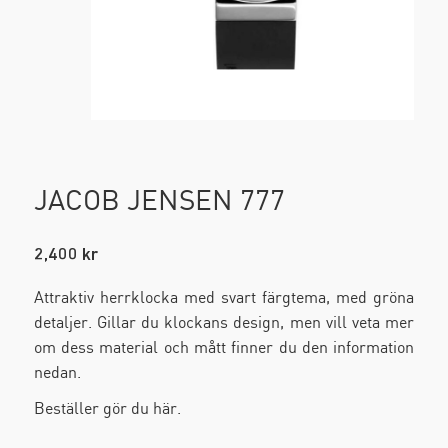
Väskor och Plånböcker
DKNY
Klocktillbehör
Emporio Armani
Klockarmband
Fossil
Klockboxar
JACOB JENSEN 777
G-L
Watch Winders
2,400
kr
Hygge Watches
Väggklockor
Attraktiv herrklocka med svart färgtema, med gröna
Jacob Jensen
detaljer. Gillar du klockans design, men vill veta mer
om dess material och mått finner du den information
KOMONO
nedan.
Beställer gör du här.
Lambretta