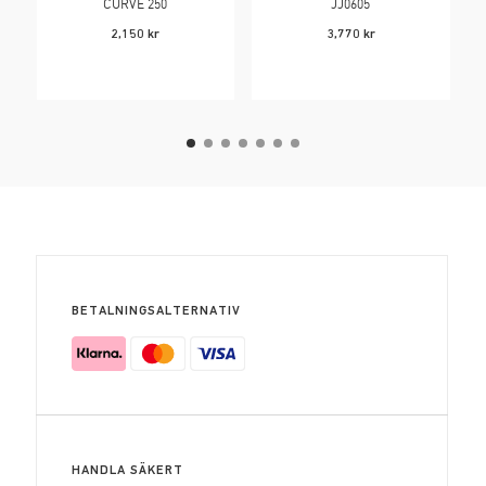
CURVE 250
JJ0605
2,150
kr
3,770
kr
BETALNINGSALTERNATIV
HANDLA SÄKERT