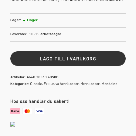
M-S
Lager:
I lager
Mondaine
Leverans:
10-15 arbetsdagar
Morris
LÄGG TILL I VARUKORG
Nick Cabana
Artikelnr:
A660.30360.40SBD
T-Z
Classic
Exklusiva herrklockor
Herrklockor
Mondaine
Kategorier:
,
,
,
Tommy Hilfiger
Hos oss handlar du säkert!
TRIWA
Zeta