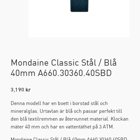
Väskor och Plånböcker
DKNY
Klocktillbehör
Emporio Armani
Klockarmband
Fossil
Klockboxar
Mondaine Classic Stål / Blå
G-L
40mm A660.30360.40SBD
Watch Winders
Hygge Watches
Väggklockor
3,190
kr
Jacob Jensen
Denna modell har en boett i borstad stål och
mineralglas. Urtavlan är blå och passar perfekt till
KOMONO
den blå textilremmen av återvunnet material. Klockan
mäter 40 mm och har en vattentäthet på 3 ATM.
Lambretta
Mondaine Classic Stål / Blå 40mm A660.30360.40SBD