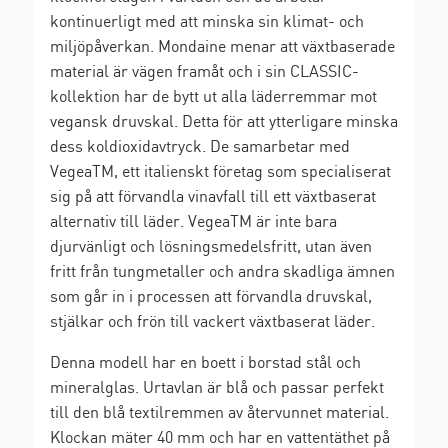
kontinuerligt med att minska sin klimat- och
miljöpåverkan. Mondaine menar att växtbaserade
material är vägen framåt och i sin CLASSIC-
kollektion har de bytt ut alla läderremmar mot
vegansk druvskal. Detta för att ytterligare minska
dess koldioxidavtryck. De samarbetar med
VegeaTM, ett italienskt företag som specialiserat
sig på att förvandla vinavfall till ett växtbaserat
alternativ till läder. VegeaTM är inte bara
djurvänligt och lösningsmedelsfritt, utan även
fritt från tungmetaller och andra skadliga ämnen
som går in i processen att förvandla druvskal,
stjälkar och frön till vackert växtbaserat läder.
Denna modell har en boett i borstad stål och
mineralglas. Urtavlan är blå och passar perfekt
till den blå textilremmen av återvunnet material.
Klockan mäter 40 mm och har en vattentäthet på