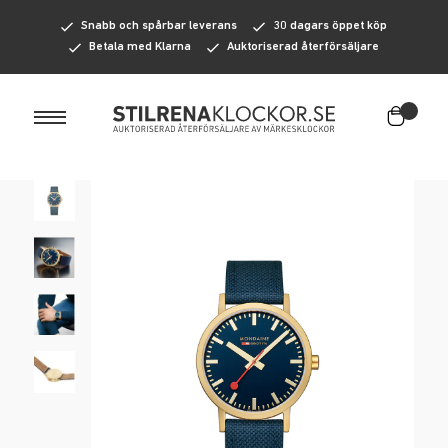
Herrklockor
Snabb och spårbar leverans
30 dagars öppet köp
Betala med Klarna
Auktoriserad återförsäljare
Damklockor
Märken
Accessoarer
A-F
Kampanj
AMURAI
Herraccessoarer
Casio
Hängslen
Carl Edmond
Slipsar
Diesel